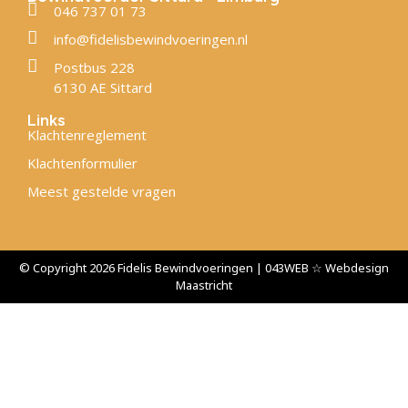
046 737 01 73
info@fidelisbewindvoeringen.nl
Postbus 228
6130 AE Sittard
Links
Klachtenreglement
Klachtenformulier
Meest gestelde vragen
© Copyright 2026 Fidelis Bewindvoeringen | 043WEB ☆ Webdesign
Maastricht