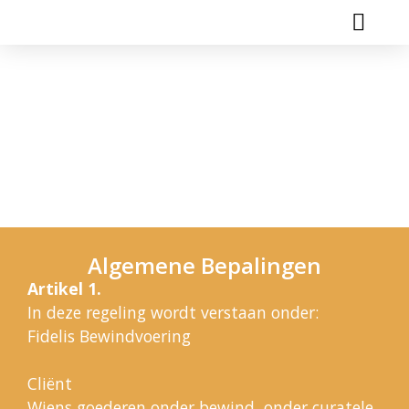
Wie Zijn Wij?
Ons Klachtenreglement
Algemene Bepalingen
Artikel 1.
In deze regeling wordt verstaan onder:
Fidelis Bewindvoering
Cliënt
Wiens goederen onder bewind, onder curatele