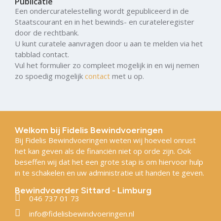
Publicatie
Een ondercuratelestelling wordt gepubliceerd in de
Staatscourant en in het bewinds- en curateleregister
door de rechtbank.
U kunt curatele aanvragen door u aan te melden via het
tabblad contact.
Vul het formulier zo compleet mogelijk in en wij nemen
zo spoedig mogelijk
contact
met u op.
Welkom bij Fidelis Bewindvoeringen
Bij Fidelis Bewindvoeringen weten wij hoeveel onrust
het kan geven als de financiën niet op orde zijn. Ook
beseffen wij dat het een grote stap is om hiervoor hulp
in te schakelen en uw administratie uit handen te geven.
Bewindvoerder Sittard - Limburg
046 737 01 73
info@fidelisbewindvoeringen.nl