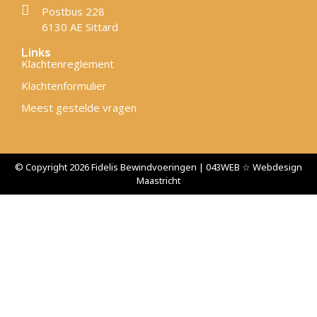
Postbus 228
6130 AE Sittard
Links
Klachtenreglement
Klachtenformulier
Meest gestelde vragen
© Copyright 2026 Fidelis Bewindvoeringen | 043WEB ☆ Webdesign
Maastricht